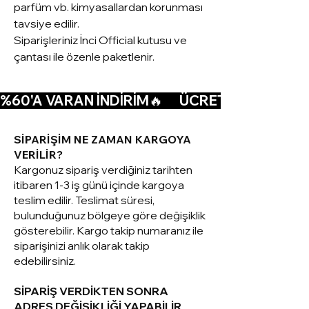
parfüm vb. kimyasallardan korunması
tavsiye edilir.
Siparişleriniz İnci Official kutusu ve
çantası ile özenle paketlenir.
%60'A VARAN İNDİRİM🔥      ÜCRETSİZ KARGO🚚  
SİPARİŞİM NE ZAMAN KARGOYA
VERİLİR?
Kargonuz sipariş verdiğiniz tarihten
itibaren 1-3 iş günü içinde kargoya
teslim edilir. Teslimat süresi,
bulunduğunuz bölgeye göre değişiklik
gösterebilir. Kargo takip numaranız ile
siparişinizi anlık olarak takip
edebilirsiniz.
SİPARİŞ VERDİKTEN SONRA
ADRES DEĞİŞİKLİĞİ YAPABİLİR