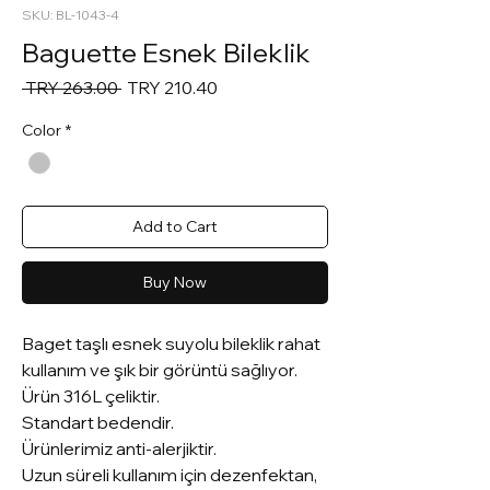
SKU: BL-1043-4
Baguette Esnek Bileklik
Regular
Sale
 TRY 263.00 
TRY 210.40
Price
Price
Color
*
Add to Cart
Buy Now
Baget taşlı esnek suyolu bileklik rahat
kullanım ve şık bir görüntü sağlıyor.
Ürün 316L çeliktir.
Standart bedendir.
Ürünlerimiz anti-alerjiktir.
Uzun süreli kullanım için dezenfektan,