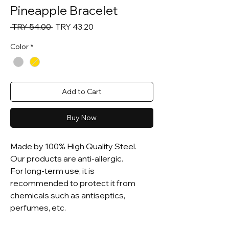
Pineapple Bracelet
Regular
Sale
 TRY 54.00 
TRY 43.20
Price
Price
Color
*
Add to Cart
Buy Now
Made by 100% High Quality Steel.
Our products are anti-allergic.
For long-term use, it is
recommended to protect it from
chemicals such as antiseptics,
perfumes, etc.