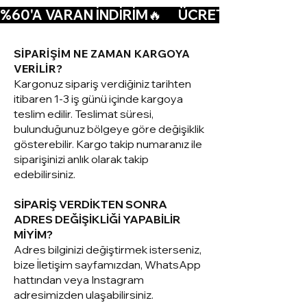
%60'A VARAN İNDİRİM🔥      ÜCRETSİZ KARGO🚚  
SİPARİŞİM NE ZAMAN KARGOYA
VERİLİR?
Kargonuz sipariş verdiğiniz tarihten
itibaren 1-3 iş günü içinde kargoya
teslim edilir. Teslimat süresi,
bulunduğunuz bölgeye göre değişiklik
gösterebilir. Kargo takip numaranız ile
siparişinizi anlık olarak takip
edebilirsiniz.
SİPARİŞ VERDİKTEN SONRA
ADRES DEĞİŞİKLİĞİ YAPABİLİR
MİYİM?
Adres bilginizi değiştirmek isterseniz,
bize İletişim sayfamızdan, WhatsApp
hattından veya Instagram
adresimizden ulaşabilirsiniz.