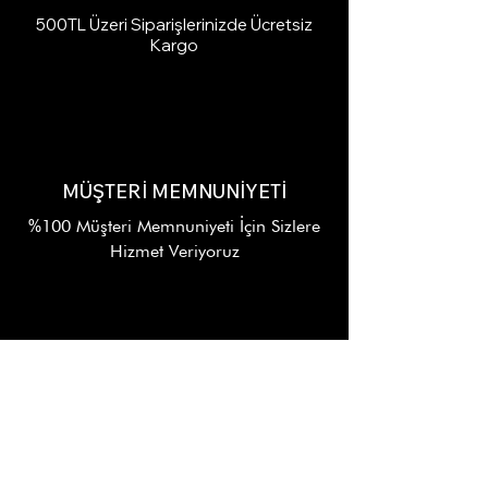
500TL Üzeri Siparişlerinizde Ücretsiz
Kargo
MÜŞTERİ MEMNUNİYETİ
%100 Müşteri Memnuniyeti İçin Sizlere
Hizmet Veriyoruz
7/24 DESTEK
Alışverişinizin Her Aşamasında
WhatsApp Destek Hattı