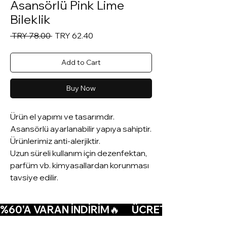
Asansörlü Pink Lime
Bileklik
Regular
Sale
 TRY 78.00 
TRY 62.40
Price
Price
Add to Cart
Buy Now
Ürün el yapımı ve tasarımdır.
Asansörlü ayarlanabilir yapıya sahiptir.
Ürünlerimiz anti-alerjiktir.
Uzun süreli kullanım için dezenfektan,
parfüm vb. kimyasallardan korunması
tavsiye edilir.
%60'A VARAN İNDİRİM🔥      ÜCRETSİZ KARGO🚚  