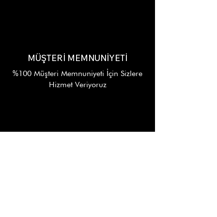
MÜŞTERİ MEMNUNİYETİ
%100 Müşteri Memnuniyeti İçin Sizlere
Hizmet Veriyoruz
7/24 DESTEK
Alışverişinizin Her Aşamasında
WhatsApp Destek Hattı
KURUMSAL