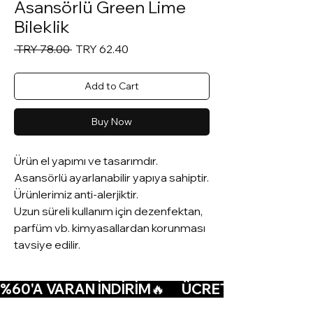
Asansörlü Green Lime
Bileklik
Regular
Sale
 TRY 78.00 
TRY 62.40
Price
Price
Add to Cart
Buy Now
Ürün el yapımı ve tasarımdır.
Asansörlü ayarlanabilir yapıya sahiptir.
Ürünlerimiz anti-alerjiktir.
Uzun süreli kullanım için dezenfektan,
parfüm vb. kimyasallardan korunması
tavsiye edilir.
%60'A VARAN İNDİRİM🔥      ÜCRETSİZ KARGO🚚  