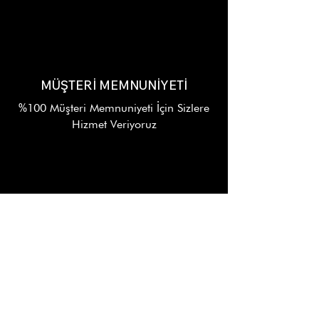
MÜŞTERİ MEMNUNİYETİ
%100 Müşteri Memnuniyeti İçin Sizlere
Hizmet Veriyoruz
7/24 DESTEK
Alışverişinizin Her Aşamasında
WhatsApp Destek Hattı
KURUMSAL