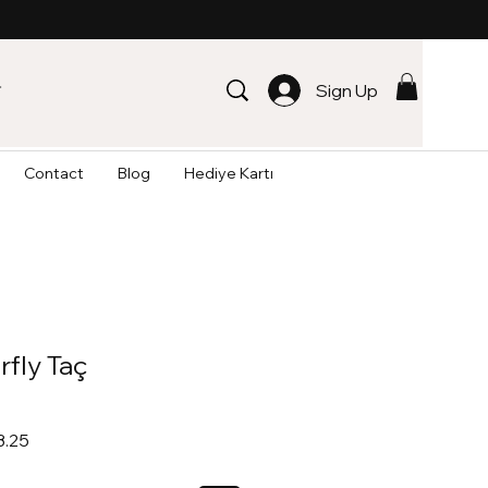
Sign Up
Contact
Blog
Hediye Kartı
rfly Taç
r
Sale
3.25
Price