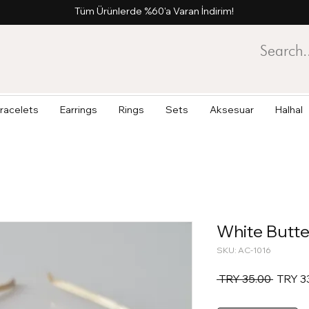
Tüm Ürünlerde %60'a Varan İndirim!
racelets
Earrings
Rings
Sets
Aksesuar
Halhal
White Butte
SKU: AC-1016
Regula
 TRY 35.00 
TRY 3
Price