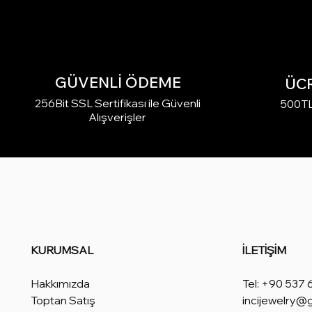
GÜVENLİ ÖDEME
ÜC
256Bit SSL Sertifikası ile Güvenli
500TL 
Alışverişler
KURUMSAL
İLETİŞİM
Hakkımızda
Tel: +90 537 
Toptan Satış
incijewelry@