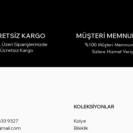
RETSİZ KARGO
MÜŞTERİ MEMNUN
Üzeri Siparişlerinizde
%100 Müşteri Memnuniy
Ücretsiz Kargo
Sizlere Hizmet Veri
KOLEKSİYONLAR
633 9327
Kolye
gmail.com
Bileklik