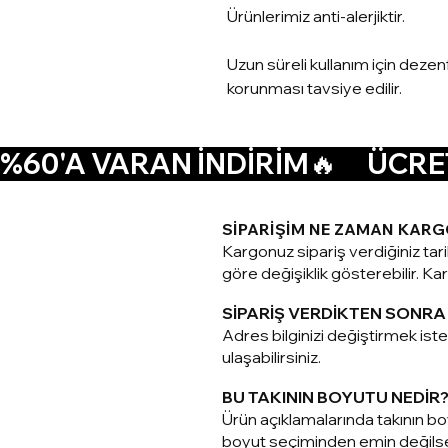
Ürünlerimiz anti-alerjiktir.
Uzun süreli kullanım için deze
korunması tavsiye edilir.
%60'A VARAN İNDİRİM🔥      ÜCRET
SİPARİŞİM NE ZAMAN KARG
Kargonuz sipariş verdiğiniz tar
göre değişiklik gösterebilir. Karg
SİPARİŞ VERDİKTEN SONRA 
Adres bilginizi değiştirmek is
ulaşabilirsiniz.
BU TAKININ BOYUTU NEDİR
Ürün açıklamalarında takının boy
boyut seçiminden emin değilseni