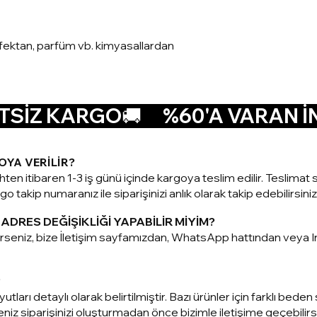
nfektan, parfüm vb. kimyasallardan
SİZ KARGO🚚      
OYA VERİLİR?
ihten itibaren 1-3 iş günü içinde kargoya teslim edilir. Teslim
o takip numaranız ile siparişinizi anlık olarak takip edebilirsiniz
ADRES DEĞİŞİKLİĞİ YAPABİLİR MİYİM?
terseniz, bize İletişim sayfamızdan, WhatsApp hattından vey
?
utları detaylı olarak belirtilmiştir. Bazı ürünler için farklı be
z siparişinizi oluşturmadan önce bizimle iletişime geçebilirsi