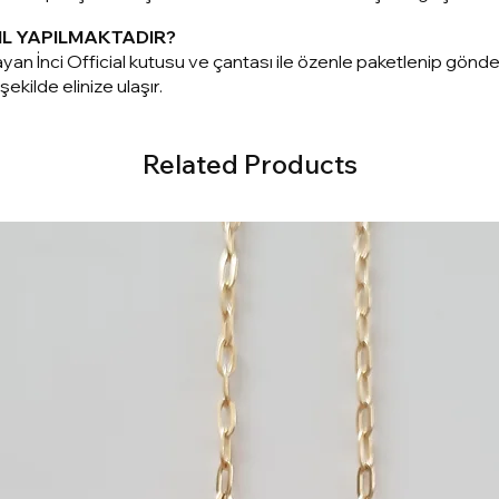
IL YAPILMAKTADIR?
yan İnci Official kutusu ve çantası ile özenle paketlenip gönd
ekilde elinize ulaşır.
Related Products