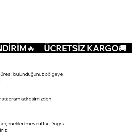
at süresi, bulunduğunuz bölgeye
.
a Instagram adresimizden
den seçenekleri mevcuttur. Doğru
niz.