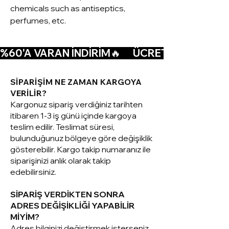
chemicals such as antiseptics,
perfumes, etc.
%60'A VARAN İNDİRİM🔥      ÜCRETSİZ KARGO🚚  
SİPARİŞİM NE ZAMAN KARGOYA
VERİLİR?
Kargonuz sipariş verdiğiniz tarihten
itibaren 1-3 iş günü içinde kargoya
teslim edilir. Teslimat süresi,
bulunduğunuz bölgeye göre değişiklik
gösterebilir. Kargo takip numaranız ile
siparişinizi anlık olarak takip
edebilirsiniz.
SİPARİŞ VERDİKTEN SONRA
ADRES DEĞİŞİKLİĞİ YAPABİLİR
MİYİM?
Adres bilginizi değiştirmek isterseniz,