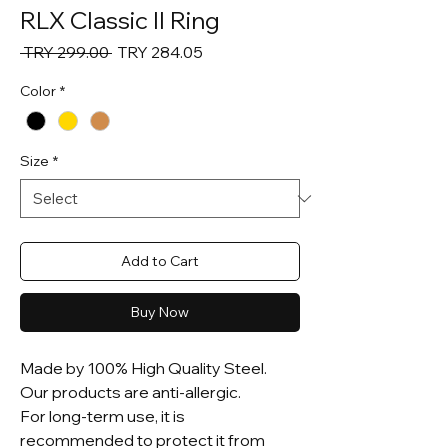
RLX Classic II Ring
Regular
Sale
 TRY 299.00 
TRY 284.05
Price
Price
Color
*
Size
*
Add to Cart
Buy Now
Made by 100% High Quality Steel.
Our products are anti-allergic.
For long-term use, it is
recommended to protect it from