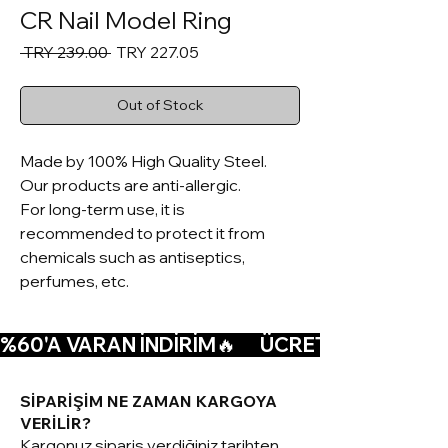
CR Nail Model Ring
Regular
Sale
 TRY 239.00 
TRY 227.05
Price
Price
Out of Stock
Made by 100% High Quality Steel.
Our products are anti-allergic.
For long-term use, it is
recommended to protect it from
chemicals such as antiseptics,
perfumes, etc.
%60'A VARAN İNDİRİM🔥      ÜCRETSİZ KARGO🚚  
SİPARİŞİM NE ZAMAN KARGOYA
VERİLİR?
Kargonuz sipariş verdiğiniz tarihten