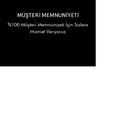
MÜŞTERİ MEMNUNİYETİ
%100 Müşteri Memnuniyeti İçin Sizlere
Hizmet Veriyoruz
7/24 DESTEK
Alışverişinizin Her Aşamasında
WhatsApp Destek Hattı
KURUMSAL
Hakkımızda
Toptan Satış